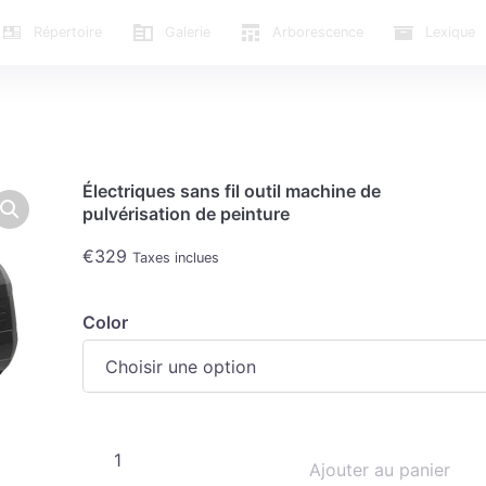
Répertoire
Galerie
Arborescence
Lexique
Électriques sans fil outil machine de
pulvérisation de peinture
€
329
Taxes inclues
Color
Ajouter au panier