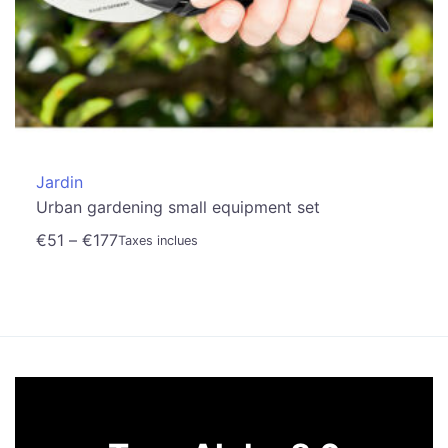
Jardin
Urban gardening small equipment set
€
51
–
€
177
Taxes inclues