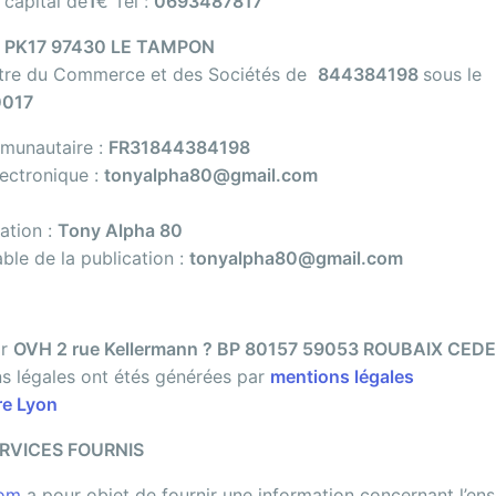
 capital de
1
€ Tél :
0693487817
s PK17
97430 LE TAMPON
stre du Commerce et des Sociétés de
844384198
sous le
017
munautaire :
FR31844384198
lectronique :
tonyalpha80@gmail.com
ation :
Tony Alpha 80
ble de la publication :
tonyalpha80@gmail.com
ar
OVH 2 rue Kellermann ? BP 80157 59053 ROUBAIX CED
s légales ont étés générées par
mentions légales
re Lyon
RVICES FOURNIS
com
a pour objet de fournir une information concernant l’en