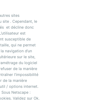
utres sites
u site . Cependant, le
ités et décline donc
utilisateur est
nt susceptible de
taille, qui ne permet
à la navigation d’un
térieure sur le site,
ramétrage du logiciel
refuser de la manière
traîner l’impossibilité
ur de la manière
til / options internet.
k. Sous Netscape :
ookies. Validez sur Ok.