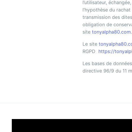
l’utilisateur, échangé
l’hypothèse du rachat
transmission des dites
obligation de conserva
site
tonyalpha80.com
.
Le site
tonyalpha80.
RGPD
https://tonyal
Les bases de données s
directive 96/9 du 11 m