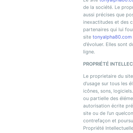
de la société. Le propr
aussi précises que pos
inexactitudes et des ca
partenaires qui lui fo
site
tonyalpha80.com
d’évoluer. Elles sont
ligne.
PROPRIÉTÉ INTELLE
Le proprietaire du site
d’usage sur tous les é
icônes, sons, logiciel
ou partielle des élémen
autorisation écrite pr
site ou de l’un quelc
contrefaçon et poursu
Propriété Intellectuel