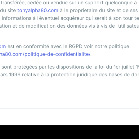
e, transférée, cédée ou vendue sur un support quelconque à 
 du site
tonyalpha80.com
à le proprietaire du site et de ses
 informations à l’éventuel acquéreur qui serait à son tour 
tion et de modification des données vis à vis de l’utilisate
com
est en conformité avec le RGPD voir notre politique
pha80.com/politique-de-confidentialite/
.
ont protégées par les dispositions de la loi du 1er juillet 
ars 1996 relative à la protection juridique des bases de do