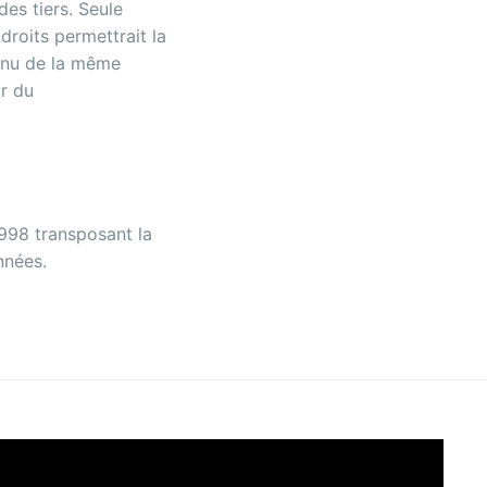
des tiers. Seule
 droits permettrait la
tenu de la même
ur du
1998 transposant la
nnées.