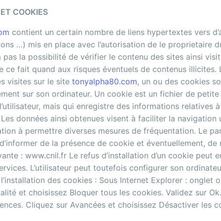
 ET COOKIES
com
contient un certain nombre de liens hypertextes vers d’a
ions …) mis en place avec l’autorisation de le proprietaire d
a pas la possibilité de vérifier le contenu des sites ainsi vis
 ce fait quand aux risques éventuels de contenus illicites. L’
 visites sur le site
tonyalpha80.com
, un ou des cookies so
ement sur son ordinateur. Un cookie est un fichier de petite 
 l’utilisateur, mais qui enregistre des informations relatives 
 Les données ainsi obtenues visent à faciliter la navigation ul
tion à permettre diverses mesures de fréquentation. Le pa
d’informer de la présence de cookie et éventuellement, de 
vante : www.cnil.fr Le refus d’installation d’un cookie peut en
ervices. L’utilisateur peut toutefois configurer son ordinate
l’installation des cookies : Sous Internet Explorer : onglet ou
alité et choisissez Bloquer tous les cookies. Validez sur O
rences. Cliquez sur Avancées et choisissez Désactiver les c