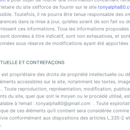
ietaire du site s’efforce de fournir sur le site
tonyalpha80.
sible. Toutefois, il ne pourra être tenue responsable des o
rences dans la mise à jour, qu’elles soient de son fait ou du
urnissent ces informations. Tous les informations proposées 
sont données à titre indicatif, sont non exhaustives, et son
 données sous réserve de modifications ayant été apportées 
CTUELLE ET CONTREFAÇONS
 est propriétaire des droits de propriété intellectuelle ou dé
léments accessibles sur le site, notamment les textes, imag
s… Toute reproduction, représentation, modification, publica
ts du site, quel que soit le moyen ou le procédé utilisé, est
éalable à l’email : tonyalpha80@gmail.com . Toute exploita
onque de ces éléments qu’il contient sera considérée comme 
ivie conformément aux dispositions des articles L.335-2 e
le.