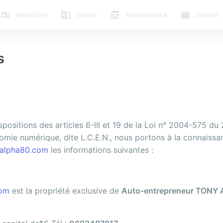
Répertoire
Galerie
Arborescence
Lexique
s
sitions des articles 6-III et 19 de la Loi n° 2004-575 du 
mie numérique, dite L.C.E.N., nous portons à la connaissan
yalpha80.com
les informations suivantes :
com
est la propriété exclusive de
Auto-entrepreneur
TONY 