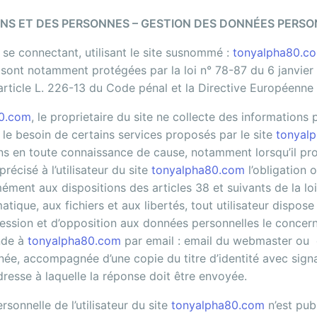
ENS ET DES PERSONNES – GESTION DES DONNÉES PERS
te se connectant, utilisant le site susnommé :
tonyalpha80.c
sont notamment protégées par la loi n° 78-87 du 6 janvier 1
’article L. 226-13 du Code pénal et la Directive Européenn
0.com
, le proprietaire du site ne collecte des informations 
ur le besoin de certains services proposés par le site
tonyal
ons en toute connaissance de cause, notamment lorsqu’il p
 précisé à l’utilisateur du site
tonyalpha80.com
l’obligation 
ment aux dispositions des articles 38 et suivants de la loi
matique, aux fichiers et aux libertés, tout utilisateur dispose
ression et d’opposition aux données personnelles le concerna
nde à
tonyalpha80.com
par email : email du webmaster ou 
ée, accompagnée d’une copie du titre d’identité avec signat
adresse à laquelle la réponse doit être envoyée.
sonnelle de l’utilisateur du site
tonyalpha80.com
n’est publ