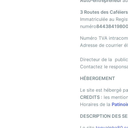
Auto-entrepreneur
au
3 Routes des Caféier
Immatriculée au Regi
numéro
84438419800
Numéro TVA intracom
Adresse de courrier é
Directeur de la public
Contactez le responsa
HÉBERGEMENT
Le site est hébergé p
CREDITS :
les mention
Horaires de la
Patinoi
DESCRIPTION DES SE
Le site
tonyalpha80.