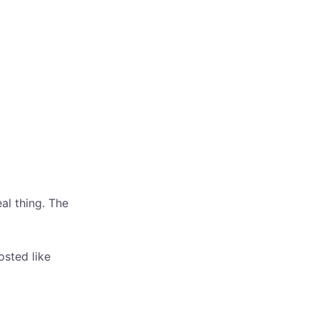
eal thing. The
osted like