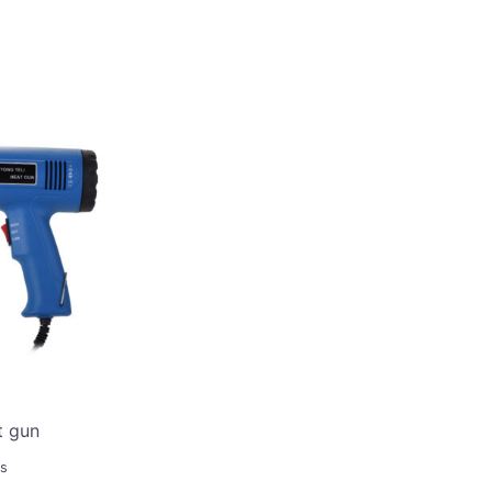
t gun
es