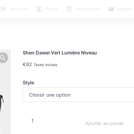
Répertoire
Galerie
Arborescence
Lexique
Shen Dawei Vert Lumière Niveau
€
92
Taxes inclues
Style
Ajouter au panier