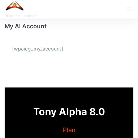
Briller est un devoir
My AI Account
[wpaicg_my_account]
Tony Alpha 8.0
Plan